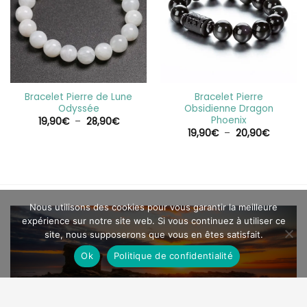
Bracelet Pierre de Lune
Bracelet Pierre
Odyssée
Obsidienne Dragon
Phoenix
Plage
19,90
€
–
28,90
€
de
Plage
19,90
€
–
20,90
€
prix :
de
19,90€
prix :
à
19,90€
28,90€
à
20,90€
Nous utilisons des cookies pour vous garantir la meilleure
expérience sur notre site web. Si vous continuez à utiliser ce
site, nous supposerons que vous en êtes satisfait.
Ok
Politique de confidentialité