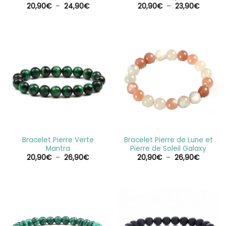
Plage
Plage
20,90
€
–
24,90
€
20,90
€
–
23,90
€
de
de
prix :
prix :
20,90€
20,90€
à
à
24,90€
23,90€
Bracelet Pierre Verte
Bracelet Pierre de Lune et
Mantra
Pierre de Soleil Galaxy
Plage
Plage
20,90
€
–
26,90
€
20,90
€
–
26,90
€
de
de
prix :
prix :
20,90€
20,90€
à
à
26,90€
26,90€