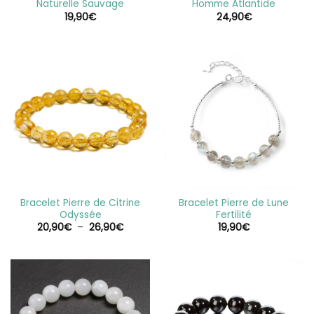
Naturelle Sauvage
Homme Atlantide
19,90
€
24,90
€
Bracelet Pierre de Citrine
Bracelet Pierre de Lune
Odyssée
Fertilité
Plage
20,90
€
–
26,90
€
19,90
€
de
prix :
20,90€
à
26,90€