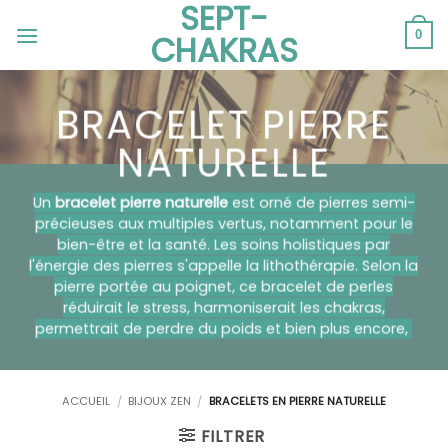
SEPT-
Passer
au
0
CHAKRAS
contenu
BRACELET PIERRE
NATURELLE
Un
bracelet pierre naturelle
est orné de pierres semi-
précieuses aux multiples vertus, notamment pour le
bien-être et la santé. Les soins holistiques par
l'énergie des pierres s'appelle la lithothérapie. Selon la
pierre portée au poignet, ce bracelet de perles
réduirait le stress, harmoniserait les chakras,
permettrait de perdre du poids et bien plus encore,
ACCUEIL
/
BIJOUX ZEN
/
BRACELETS EN PIERRE NATURELLE
FILTRER