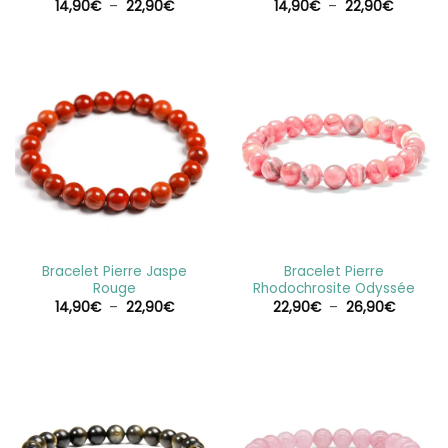
Plage
Plage
14,90
€
–
22,90
€
14,90
€
–
22,90
€
de
de
prix :
prix :
14,90€
14,90€
à
à
22,90€
22,90€
Bracelet Pierre Jaspe
Bracelet Pierre
Rouge
Rhodochrosite Odyssée
Plage
Plage
14,90
€
–
22,90
€
22,90
€
–
26,90
€
de
de
prix :
prix :
14,90€
22,90€
à
à
22,90€
26,90€