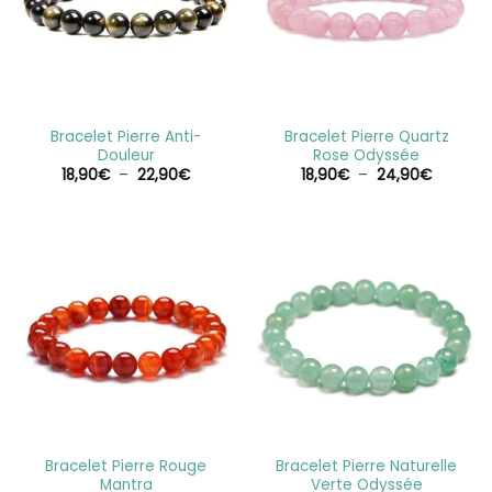
Bracelet Pierre Anti-
Bracelet Pierre Quartz
Douleur
Rose Odyssée
Plage
Plage
18,90
€
–
22,90
€
18,90
€
–
24,90
€
de
de
prix :
prix :
18,90€
18,90€
à
à
22,90€
24,90€
Bracelet Pierre Rouge
Bracelet Pierre Naturelle
Mantra
Verte Odyssée