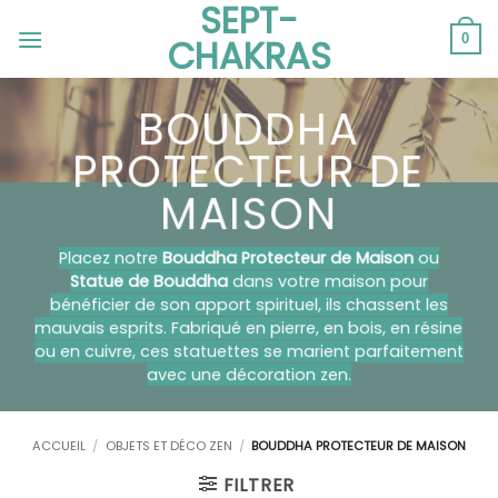
SEPT-
Passer
au
0
CHAKRAS
contenu
BOUDDHA
PROTECTEUR DE
MAISON
Placez notre
Bouddha Protecteur de Maison
ou
Statue de Bouddha
dans votre maison pour
bénéficier de son apport spirituel, ils chassent les
mauvais esprits. Fabriqué en pierre, en bois, en résine
ou en cuivre, ces statuettes se marient parfaitement
avec une décoration zen.
ACCUEIL
/
OBJETS ET DÉCO ZEN
/
BOUDDHA PROTECTEUR DE MAISON
FILTRER