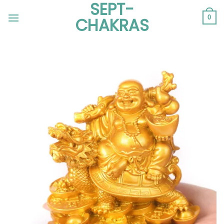
SEPT-
Passer
au
0
CHAKRAS
contenu