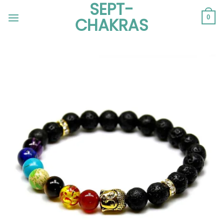
SEPT-
Passer
au
0
CHAKRAS
contenu