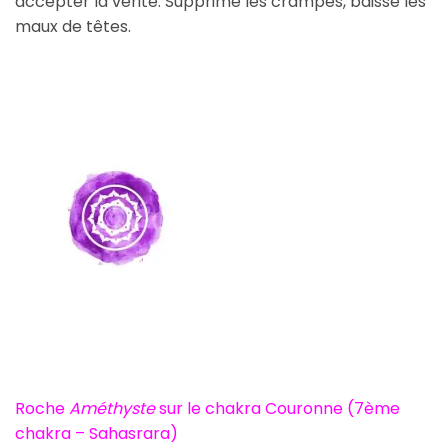
accepter la vérité. Supprime les crampes, baisse les
maux de têtes.
Roche
Améthyste
sur le chakra Couronne (7ème
chakra – Sahasrara)