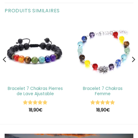
PRODUITS SIMILAIRES
Bracelet 7 Chakras Pierres
Bracelet 7 Chakras
de Lave Ajustable
Femme
Note
18,90
5
sur
€
Note
18,90
5
sur
€
5
5