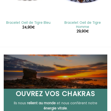
Bracelet Oeil de Tigre
Bracelet Oeil de Tigre Bleu
Homme
24,90
€
29,90
€
OUVREZ VOS CHAKRAS
Ils nous
relient au monde
et nous confèrent notre
énergie vitale
.