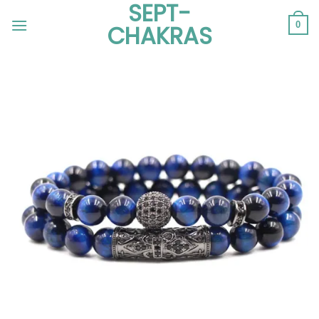
SEPT-
Passer
au
0
CHAKRAS
contenu