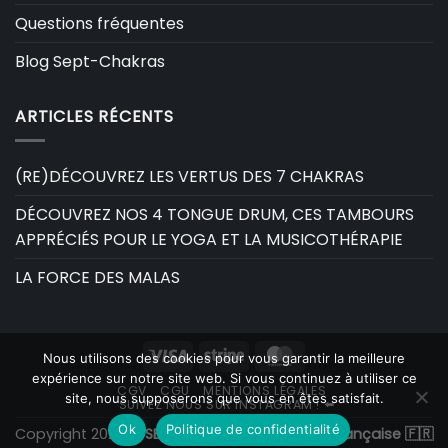
Questions fréquentes
Blog Sept-Chakras
ARTICLES RÉCENTS
(RE)DÉCOUVREZ LES VERTUS DES 7 CHAKRAS
DÉCOUVREZ NOS 4 TONGUE DRUM, CES TAMBOURS
APPRÉCIÉS POUR LE YOGA ET LA MUSICOTHÉRAPIE
LA FORCE DES MALAS
Visa
Stripe
MasterCard
Nous utilisons des cookies pour vous garantir la meilleure
expérience sur notre site web. Si vous continuez à utiliser ce
CGV
CGU
MENTIONS LÉGALES
site, nous supposerons que vous en êtes satisfait.
SUIVEZ NOUS SUR INSTAGRAM ! ⬅️
Ok
Politique de confidentialité
Copyright 2026 ©
SEPT-CHAKRAS | Boutique Française 🇫🇷