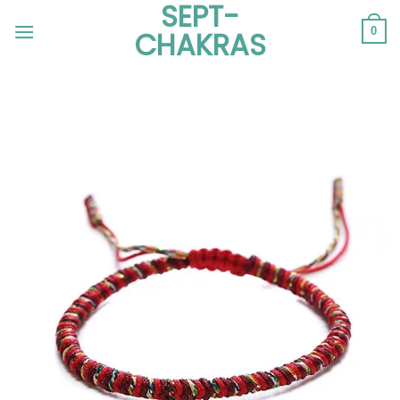
SEPT-
Passer
au
0
CHAKRAS
contenu