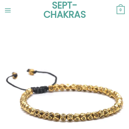
SEPT-
Passer
au
0
CHAKRAS
contenu