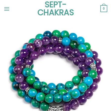
SEPT-
Passer
au
0
CHAKRAS
contenu