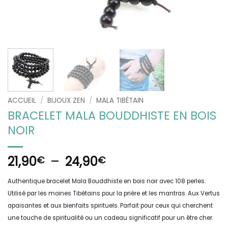
ACCUEIL
/
BIJOUX ZEN
/
MALA TIBÉTAIN
BRACELET MALA BOUDDHISTE EN BOIS
NOIR
Plage
21,90
–
24,90
€
€
de
Authentique bracelet Mala Bouddhiste en bois noir avec 108 perles.
prix :
Utilisé par les moines Tibétains pour la prière et les mantras. Aux Vertus
21,90€
apaisantes et aux bienfaits spirituels. Parfait pour ceux qui cherchent
à
une touche de spiritualité ou un cadeau significatif pour un être cher.
24,90€