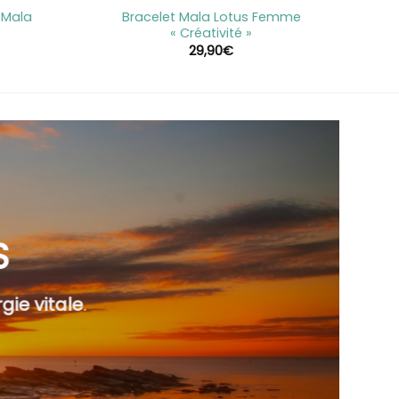
e Mala
Bracelet Mala Lotus Femme
« Créativité »
29,90
€
S
gie vitale
.