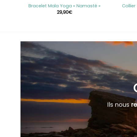
ix
Collie
Bracelet Mala Yoga « Namasté »
29,90
€
Ils nous
r