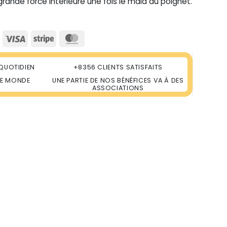
rande force intérieure une fois le mala au poignet.
Visa
Stripe
MasterCard
QUOTIDIEN
+8356 CLIENTS SATISFAITS
LE MONDE
UNE PARTIE DE NOS BÉNÉFICES VA À DES
ASSOCIATIONS