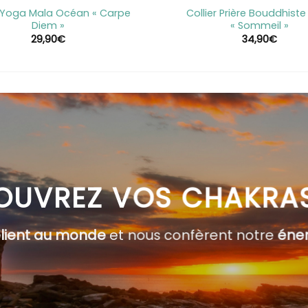
r Yoga Mala Océan « Carpe
Collier Prière Bouddhist
Diem »
« Sommeil »
29,90
€
34,90
€
OUVREZ VOS CHAKRA
elient au monde
et nous confèrent notre
éner