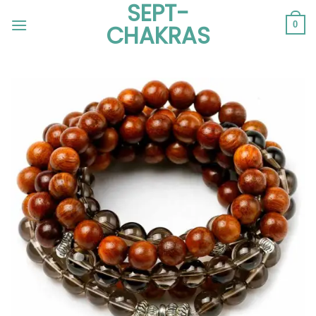
SEPT-
Passer
au
0
CHAKRAS
contenu