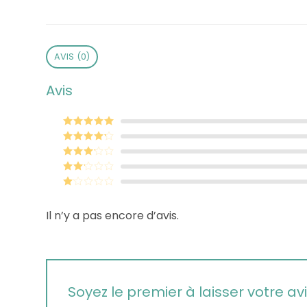
AVIS (0)
Avis
Note
5
sur 5
Note
4
sur 5
Note
3
sur 5
Note
2
sur
Note
5
1
Il n’y a pas encore d’avis.
sur
5
Soyez le premier à laisser votre avi