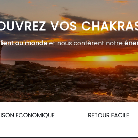
OUVREZ VOS CHAKRA
elient au monde
et nous confèrent notre
éner
AISON ECONOMIQUE
RETOUR FACILE