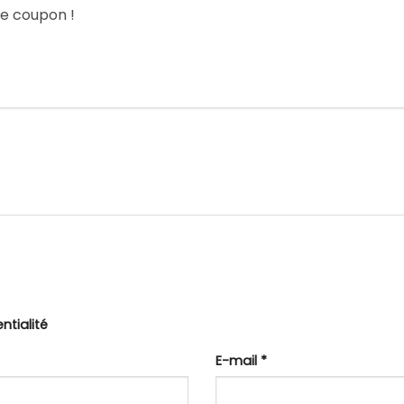
le coupon !
ntialité
E-mail
*