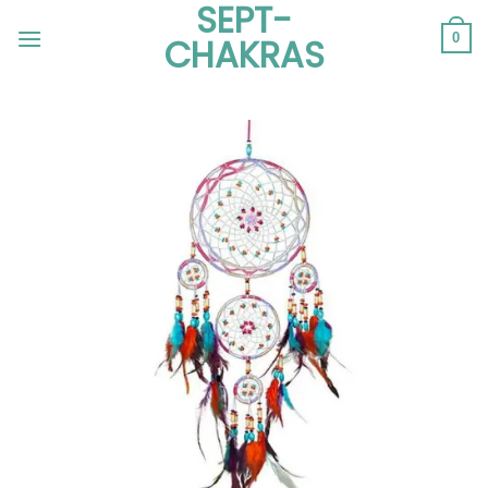
SEPT-
Passer
au
0
CHAKRAS
contenu