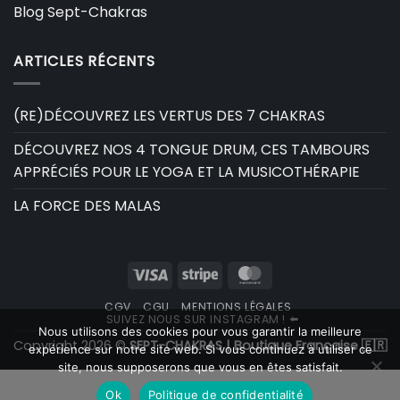
Blog Sept-Chakras
ARTICLES RÉCENTS
(RE)DÉCOUVREZ LES VERTUS DES 7 CHAKRAS
DÉCOUVREZ NOS 4 TONGUE DRUM, CES TAMBOURS
APPRÉCIÉS POUR LE YOGA ET LA MUSICOTHÉRAPIE
LA FORCE DES MALAS
Visa
Stripe
MasterCard
CGV
CGU
MENTIONS LÉGALES
SUIVEZ NOUS SUR INSTAGRAM ! ⬅️
Nous utilisons des cookies pour vous garantir la meilleure
Copyright 2026 ©
SEPT-CHAKRAS | Boutique Française 🇫🇷
expérience sur notre site web. Si vous continuez à utiliser ce
site, nous supposerons que vous en êtes satisfait.
Ok
Politique de confidentialité