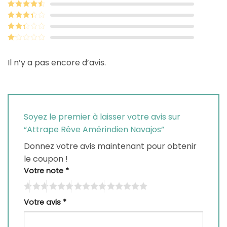
Note
5
sur 5
Note
4
sur
5
Note
3
sur 5
Note
2
sur
Note
5
1
Il n’y a pas encore d’avis.
sur
5
Soyez le premier à laisser votre avis sur
“Attrape Rêve Amérindien Navajos”
Donnez votre avis maintenant pour obtenir
le coupon !
Votre note
*
Votre avis
*