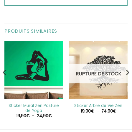
PRODUITS SIMILAIRES
RUPTURE DE STOCK
Sticker Mural Zen Posture
Sticker Arbre de Vie Zen
de Yoga
Plage
19,90
€
–
74,90
€
de
Plage
19,90
€
–
24,90
€
prix :
de
19,90€
prix :
à
€
19,90€
74,90€
à