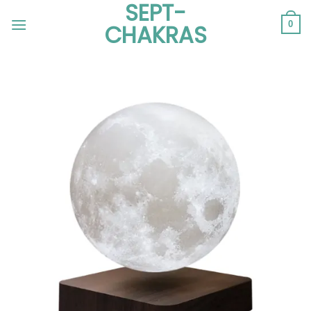
SEPT-
Passer
au
0
CHAKRAS
contenu