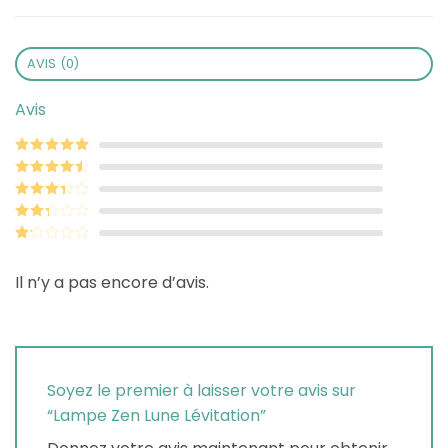
AVIS (0)
Avis
Note
5
sur 5
Note
4
sur
5
Note
3
sur 5
Note
2
sur
Note
5
1
Il n’y a pas encore d’avis.
sur
5
Soyez le premier à laisser votre avis sur
“Lampe Zen Lune Lévitation”