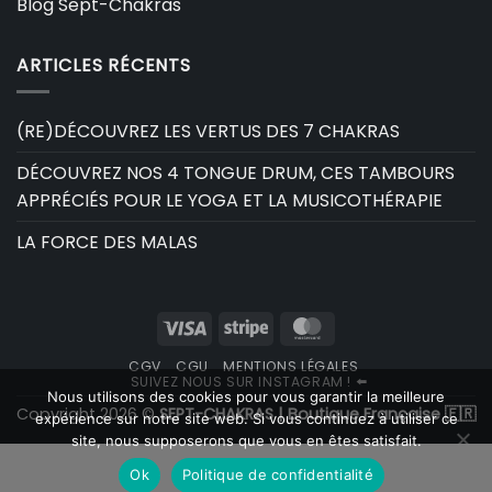
Blog Sept-Chakras
ARTICLES RÉCENTS
(RE)DÉCOUVREZ LES VERTUS DES 7 CHAKRAS
DÉCOUVREZ NOS 4 TONGUE DRUM, CES TAMBOURS
APPRÉCIÉS POUR LE YOGA ET LA MUSICOTHÉRAPIE
LA FORCE DES MALAS
Visa
Stripe
MasterCard
CGV
CGU
MENTIONS LÉGALES
SUIVEZ NOUS SUR INSTAGRAM ! ⬅️
Nous utilisons des cookies pour vous garantir la meilleure
Copyright 2026 ©
SEPT-CHAKRAS | Boutique Française 🇫🇷
expérience sur notre site web. Si vous continuez à utiliser ce
site, nous supposerons que vous en êtes satisfait.
Ok
Politique de confidentialité