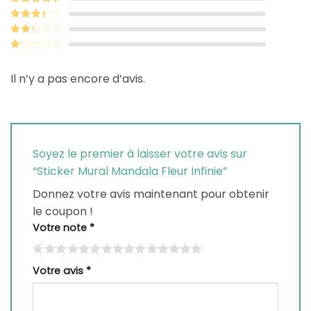
Note
4
sur
5
Note
3
sur 5
Note
2
sur
Note
5
1
Il n’y a pas encore d’avis.
sur
5
Soyez le premier à laisser votre avis sur
“Sticker Mural Mandala Fleur Infinie”
Donnez votre avis maintenant pour obtenir
le coupon !
Votre note
*
Votre avis
*