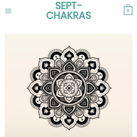
SEPT-
Passer
au
0
CHAKRAS
contenu