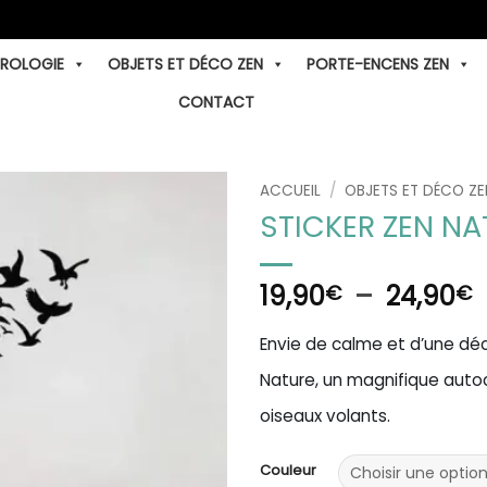
TROLOGIE
OBJETS ET DÉCO ZEN
PORTE-ENCENS ZEN
CONTACT
ACCUEIL
/
OBJETS ET DÉCO ZE
STICKER ZEN N
P
19,90
–
24,90
€
€
p
Envie de calme et d’une déc
1
Nature, un magnifique auto
oiseaux volants.
2
Couleur