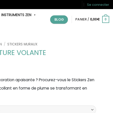
Se connecter
INSTRUMENTS ZEN
BLOG
PANIER /
0,00
€
0
N
/
STICKERS MURAUX
ATURE VOLANTE
lage
de
rix :
oration apaisante ? Procurez-vous le Stickers Zen
9,90€
collant en forme de plume se transformant en
à
4,90€