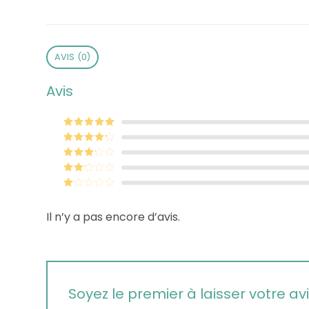
AVIS (0)
Avis
Note
5
sur 5
Note
4
sur 5
Note
3
sur 5
Note
2
sur
Note
5
1
Il n’y a pas encore d’avis.
sur
5
Soyez le premier à laisser votre av