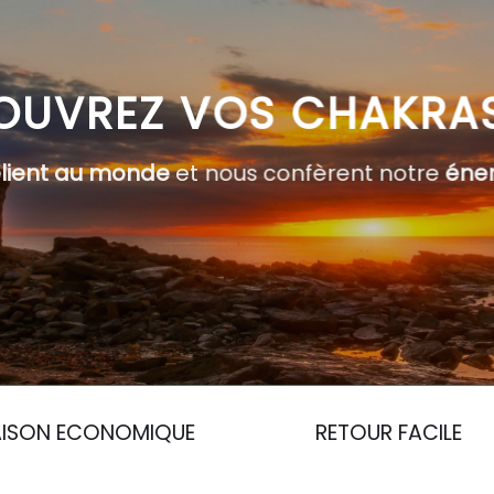
OUVREZ VOS CHAKRA
elient au monde
et nous confèrent notre
éner
AISON ECONOMIQUE
RETOUR FACILE