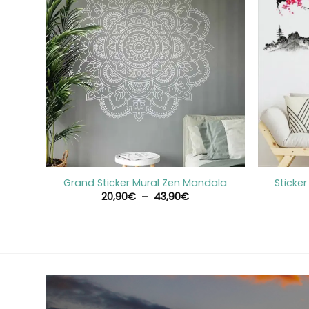
+
+
e Vie
Grand Sticker Mural Zen Mandala
Sticker
e
Plage
20,90
€
–
43,90
€
de
prix :
90€
20,90€
à
90€
43,90€