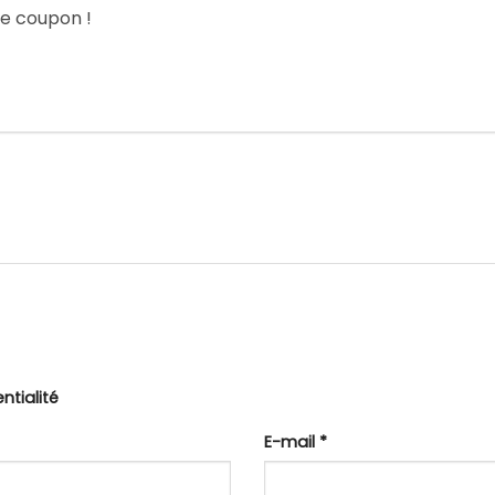
le coupon !
ntialité
E-mail
*