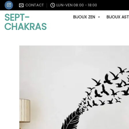
Passer
CONTACT
LUN-VEN 08:00 - 18:00
au
SEPT-
BIJOUX ZEN
BIJOUX AS
contenu
CHAKRAS