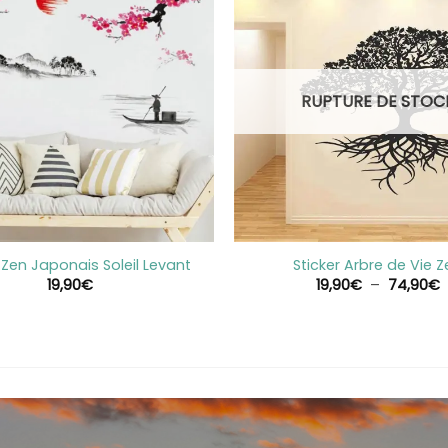
RUPTURE DE STOC
+
 Zen Japonais Soleil Levant
Sticker Arbre de Vie 
P
19,90
€
19,90
€
–
74,90
€
p
1
7