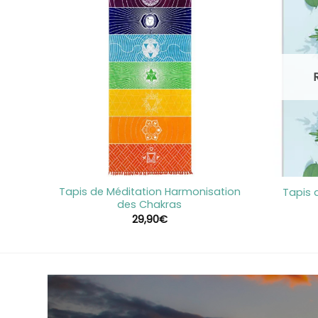
+
+
Tapis de Méditation Harmonisation
able
Tapis 
des Chakras
e
29,90
€
90€
90€