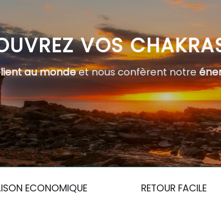
OUVREZ VOS CHAKRA
elient au monde
et nous confèrent notre
éner
AISON ECONOMIQUE
RETOUR FACILE