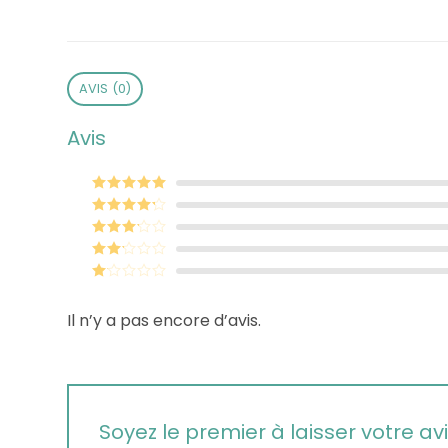
AVIS (0)
Avis
Note
5
sur 5
Note
4
sur 5
Note
3
sur 5
Note
2
sur
Note
5
1
Il n’y a pas encore d’avis.
sur
5
Soyez le premier à laisser votre 