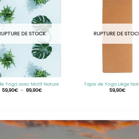
RUPTURE DE STOCK
RUPTURE DE STOC
+
de Yoga avec Motif Nature
Tapis de Yoga Liège Nat
Plage
59,90
€
–
89,90
€
59,90
€
de
prix :
59,90€
à
89,90€