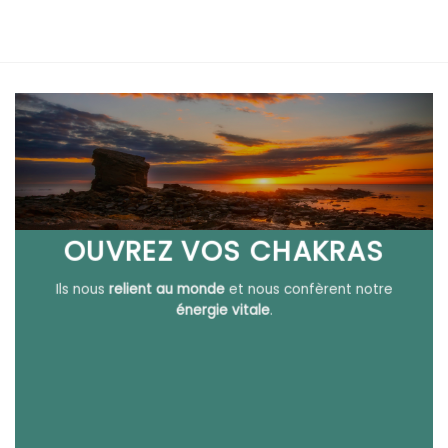
prix :
€
26,90€
à
€
29,90€
OUVREZ VOS CHAKRAS
Ils nous
relient au monde
et nous confèrent notre
énergie vitale
.