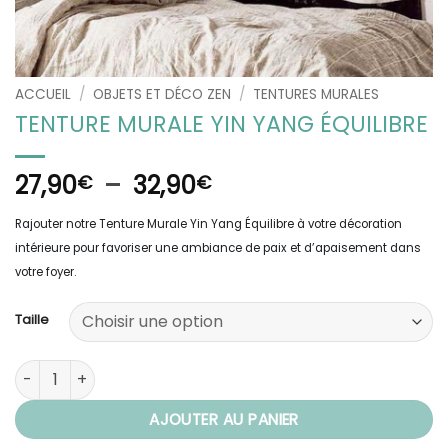
ACCUEIL
/
OBJETS ET DÉCO ZEN
/
TENTURES MURALES
TENTURE MURALE YIN YANG ÉQUILIBRE
Plage
27,90
–
32,90
€
€
de
Rajouter notre Tenture Murale Yin Yang Équilibre à votre décoration
prix :
intérieure pour favoriser une ambiance de paix et d’apaisement dans
27,90€
votre foyer.
à
32,90€
Taille
quantité de Tenture Murale Yin Yang Équilibre
AJOUTER AU PANIER