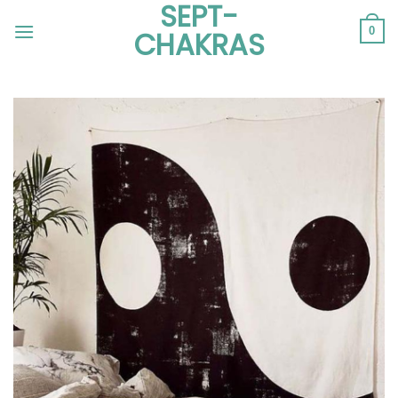
SEPT-
Passer
au
0
CHAKRAS
contenu