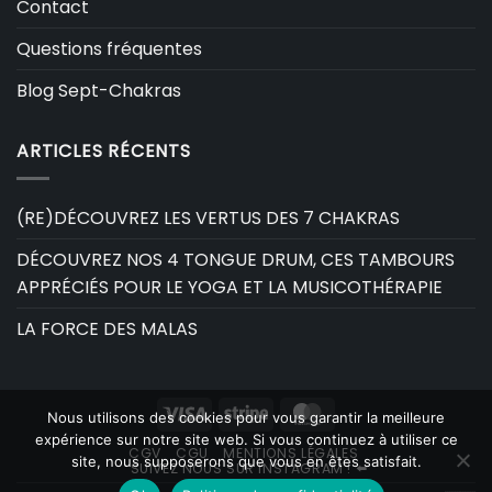
Contact
Questions fréquentes
Blog Sept-Chakras
ARTICLES RÉCENTS
(RE)DÉCOUVREZ LES VERTUS DES 7 CHAKRAS
DÉCOUVREZ NOS 4 TONGUE DRUM, CES TAMBOURS
APPRÉCIÉS POUR LE YOGA ET LA MUSICOTHÉRAPIE
LA FORCE DES MALAS
Visa
Stripe
MasterCard
Nous utilisons des cookies pour vous garantir la meilleure
expérience sur notre site web. Si vous continuez à utiliser ce
CGV
CGU
MENTIONS LÉGALES
site, nous supposerons que vous en êtes satisfait.
SUIVEZ NOUS SUR INSTAGRAM ! ⬅️