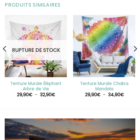
PRODUITS SIMILAIRES
RUPTURE DE STOCK
Tenture Murale Éléphant
Tenture Murale Chakra
Arbre de Vie
Mandala
Plage
Plage
29,90
€
–
32,90
€
29,90
€
–
34,90
€
de
de
prix :
prix :
€
29,90€
29,90€
à
à
€
32,90€
34,90€