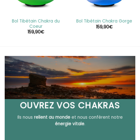
Bol Tibétain Chakra du
Bol Tibétain Chakra Gorge
Coeur
159,90
€
159,90
€
0€
0€
OUVREZ VOS CHAKRAS
Ils nous
relient au monde
et nous confèrent notre
énergie vitale
.