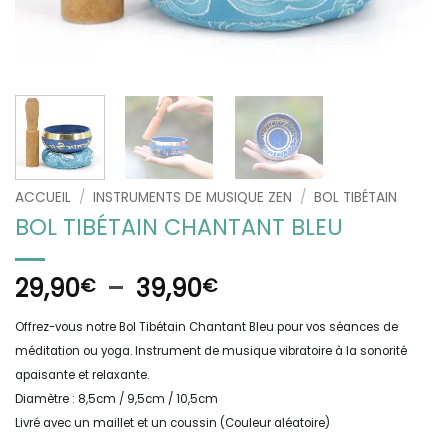
ACCUEIL
/
INSTRUMENTS DE MUSIQUE ZEN
/
BOL TIBÉTAIN
BOL TIBÉTAIN CHANTANT BLEU
Plage
29,90
–
39,90
€
€
de
Offrez-vous notre Bol Tibétain Chantant Bleu pour vos séances de
prix :
méditation ou yoga. Instrument de musique vibratoire à la sonorité
29,90€
apaisante et relaxante.
à
Diamètre : 8,5cm / 9,5cm / 10,5cm
39,90€
Livré avec un maillet et un coussin (Couleur aléatoire)