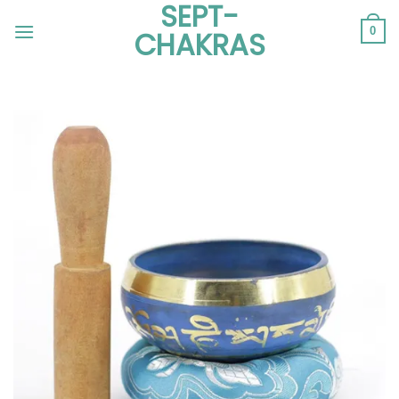
SEPT-
Passer
au
0
CHAKRAS
contenu