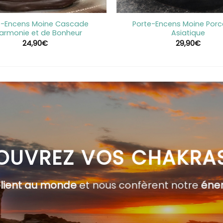
+
e-Encens Moine Cascade
Porte-Encens Moine Porc
armonie et de Bonheur
Asiatique
24,90
€
29,90
€
OUVREZ VOS CHAKRA
elient au monde
et nous confèrent notre
éner