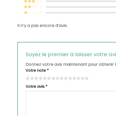
Note
4
sur 5
Note
3
sur 5
Note
2
sur
Note
5
1
Il n’y a pas encore d’avis.
sur
5
Soyez le premier à laisser votre a
Donnez votre avis maintenant pour obtenir 
Votre note
*
Votre avis
*