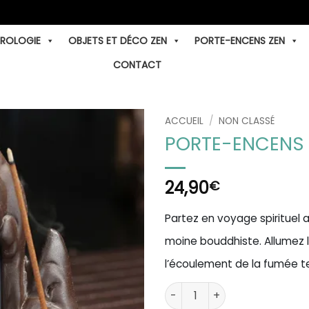
TROLOGIE
OBJETS ET DÉCO ZEN
PORTE-ENCENS ZEN
CONTACT
ACCUEIL
/
NON CLASSÉ
PORTE-ENCENS
24,90
€
Partez en voyage spirituel 
moine bouddhiste. Allumez 
l’écoulement de la fumée t
quantité de Porte-Encens Mo