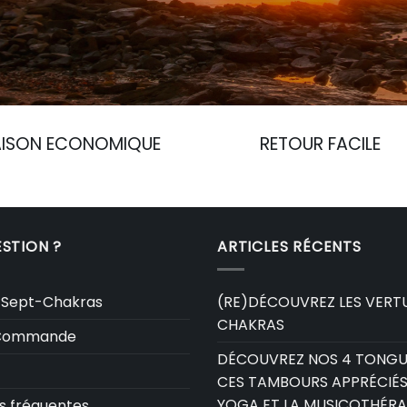
AISON ECONOMIQUE
RETOUR FACILE
STION ?
ARTICLES RÉCENTS
 Sept-Chakras
(RE)DÉCOUVREZ LES VERTU
CHAKRAS
e Commande
DÉCOUVREZ NOS 4 TONGU
CES TAMBOURS APPRÉCIÉS
YOGA ET LA MUSICOTHÉRA
s fréquentes