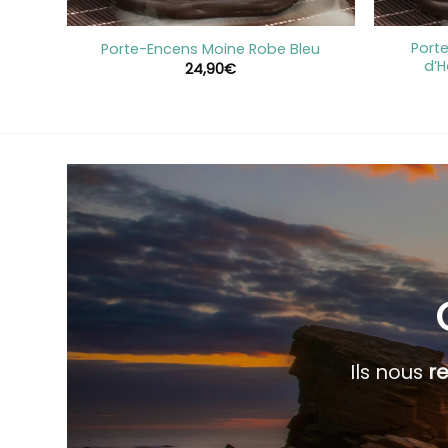
+
+
Port
me
Porte-Encens Moine Robe Bleu
d’H
24,90
€
Ils nous
r