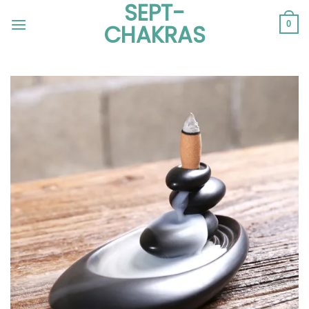
SEPT-
Passer
au
0
CHAKRAS
contenu