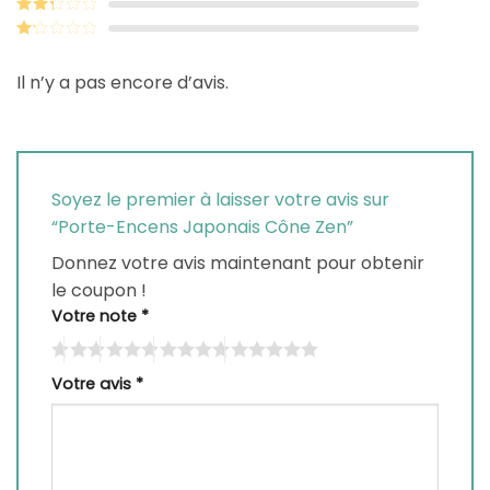
Note
3
sur 5
Note
2
sur
Note
5
1
Il n’y a pas encore d’avis.
sur
5
Soyez le premier à laisser votre avis sur
“Porte-Encens Japonais Cône Zen”
Donnez votre avis maintenant pour obtenir
le coupon !
Votre note
*
Votre avis
*