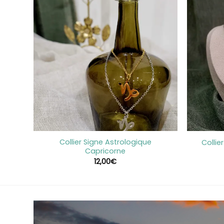
+
+
Collier Signe Astrologique
au
Collie
Capricorne
12,00
€