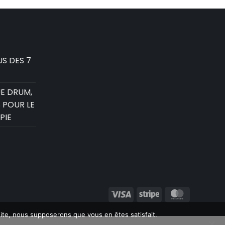
S DES 7
E DRUM,
 POUR LE
PIE
Visa
Stripe
MasterCa
 site, nous supposerons que vous en êtes satisfait.