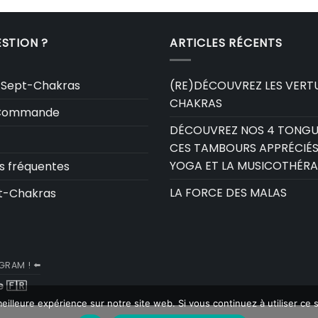
STION ?
ARTICLES RÉCENTS
 Sept-Chakras
(RE)DÉCOUVREZ LES VERTU
CHAKRAS
e Commande
DÉCOUVREZ NOS 4 TONGU
CES TAMBOURS APPRÉCIÉS
YOGA ET LA MUSICOTHÉRA
s fréquentes
LA FORCE DES MALAS
t-Chakras
RAM ! ⬅️
 🇫🇷
eilleure expérience sur notre site web. Si vous continuez à utiliser ce