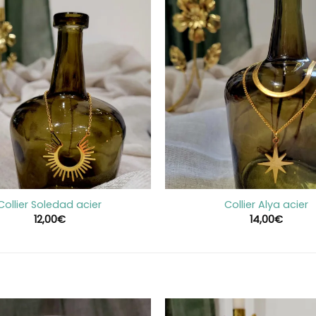
+
Collier Soledad acier
Collier Alya acier
12,00
€
14,00
€