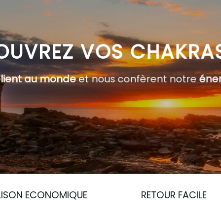
OUVREZ VOS CHAKRA
elient au monde
et nous confèrent notre
éner
AISON ECONOMIQUE
RETOUR FACILE