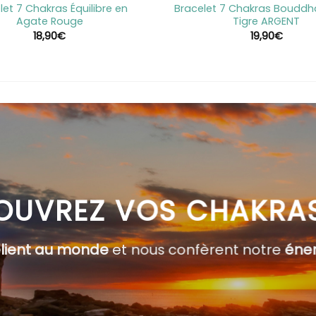
let 7 Chakras Équilibre en
Bracelet 7 Chakras Bouddha
Agate Rouge
Tigre ARGENT
18,90
€
19,90
€
OUVREZ VOS CHAKRA
elient au monde
et nous confèrent notre
éner