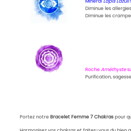
Minéral
Lapis Lazuli
Diminue les allergie
Diminue les crampes
Roche
Améthyste
s
Purification, sagesse
Portez notre
Bracelet Femme 7 Chakras
pour qu
Harmonisez vos chakras et faites-vous du bien a