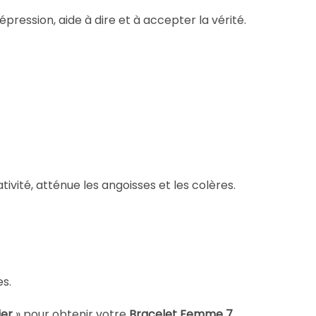
épression, aide à dire et à accepter la vérité.
ativité, atténue les angoisses et les colères.
es.
ier
» pour obtenir votre
Bracelet Femme 7