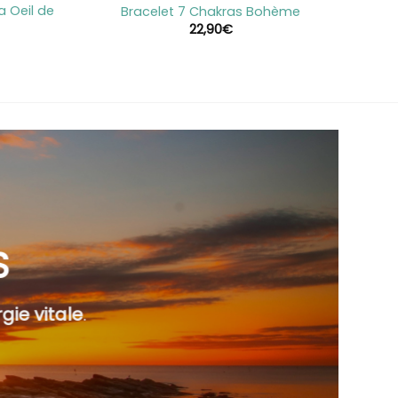
 Oeil de
Bracelet 7 Chakras Bohème
22,90
€
S
gie vitale
.