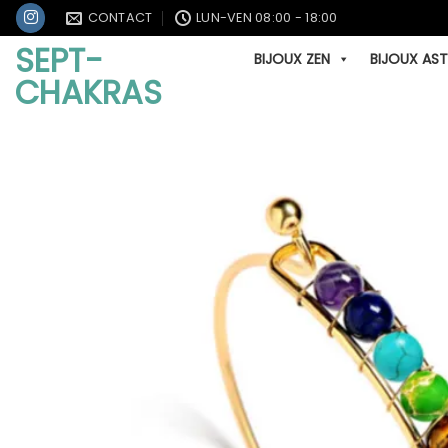
Passer
CONTACT
LUN-VEN 08:00 - 18:00
au
SEPT-
BIJOUX ZEN
BIJOUX AS
contenu
CHAKRAS