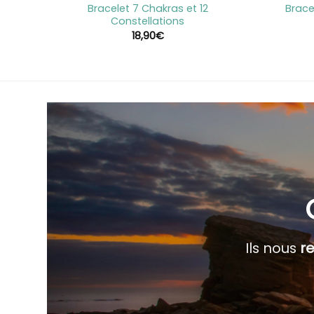
n en
Bracelet 7 Chakras et 12
Brace
Constellations
18,90
€
Ils nous
r