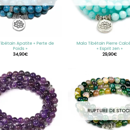
+
ibétain Apatite « Perte de
Mala Tibétain Pierre Calc
Poids »
« Esprit zen »
34,90
€
29,90
€
RUPTURE DE STOC