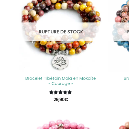
RUPTURE DE STOCK
+
+
Bracelet Tibétain Mala en Mokaïte
Br
« Courage »
Note
29,90
5
sur
€
5