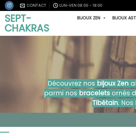
Passer
CONTACT
LUN-VEN 08:00 - 18:00
au
SEPT-
BIJOUX ZEN
BIJOUX AS
contenu
CHAKRAS
Découvrez nos
bijoux Zen
al
parmi nos
bracelets
ornés 
Tibétain
. Nos