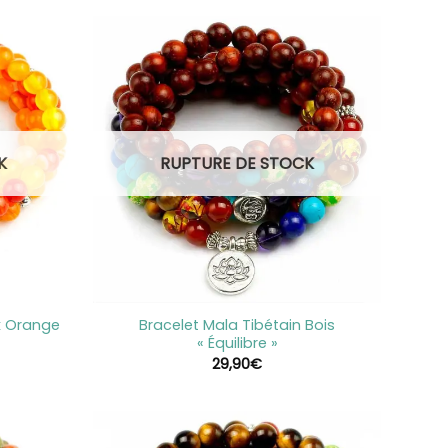
K
RUPTURE DE STOCK
+
x Orange
Bracelet Mala Tibétain Bois
« Équilibre »
29,90
€