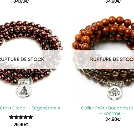
34,90
€
34,90
€
RUPTURE DE STOCK
RUPTURE DE STOC
+
Collier Prière Bouddhist
étain Grenat « Régénérant »
« Sommeil »
34,90
€
Note
29,90
5
sur
€
5