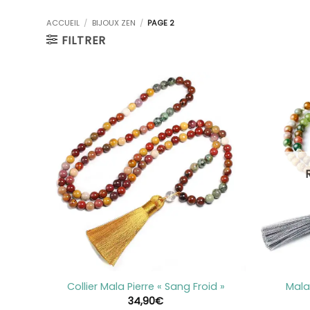
ACCUEIL
/
BIJOUX ZEN
/
PAGE 2
FILTRER
+
+
Mala
Collier Mala Pierre « Sang Froid »
34,90
€