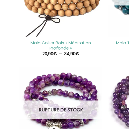
+
+
Mala Collier Bois « Méditation
Mala T
Profonde »
Plage
20,90
€
–
34,90
€
de
prix :
20,90€
à
34,90€
RUPTURE DE STOCK