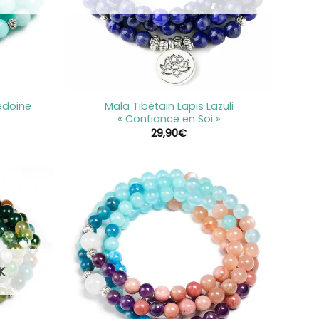
+
édoine
Mala Tibétain Lapis Lazuli
« Confiance en Soi »
29,90
€
K