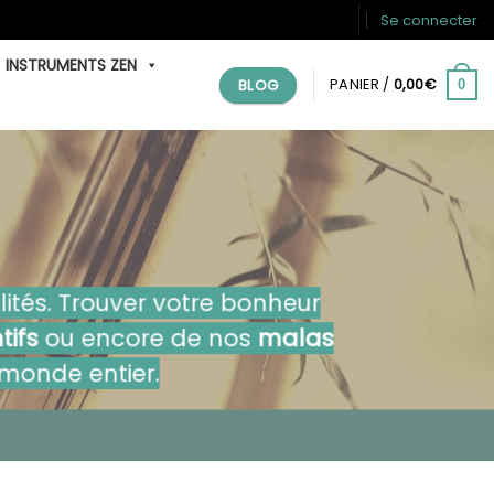
Se connecter
INSTRUMENTS ZEN
BLOG
PANIER /
0,00
€
0
alités. Trouver votre bonheur
tifs
ou encore de nos
malas
 monde entier.