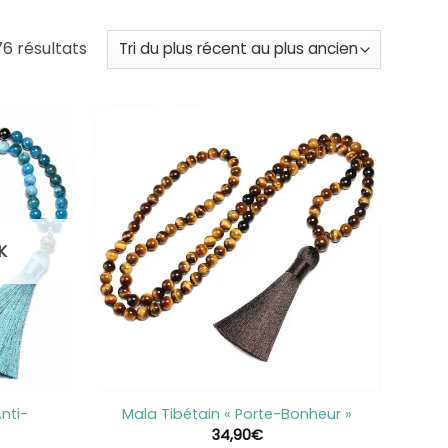
Trié
76 résultats
du
plus
récent
au
plus
ancien
K
+
nti-
Mala Tibétain « Porte-Bonheur »
34,90
€