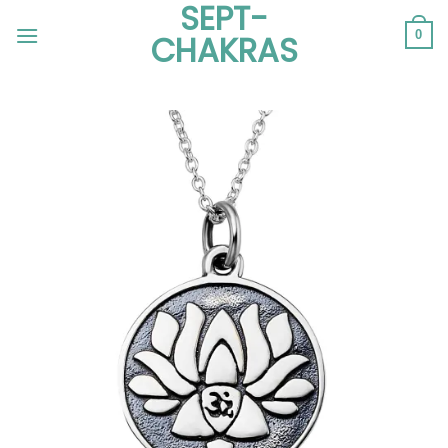
SEPT-
Passer
au
0
CHAKRAS
contenu