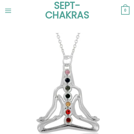
SEPT-
Passer
au
0
CHAKRAS
contenu