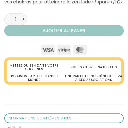
vos chakras pour atteindre la zénitude.</span></h2>
quantité de Pendentif 7 Chakras Argent Méditation
AJOUTER AU PANIER
Visa
Stripe
MasterCard
METTEZ DU ZEN DANS VOTRE
+8356 CLIENTS SATISFAITS
QUOTIDIEN
LIVRAISON PARTOUT DANS LE
UNE PARTIE DE NOS BÉNÉFICES VA
MONDE
À DES ASSOCIATIONS
INFORMATIONS COMPLÉMENTAIRES
AVIS (0)