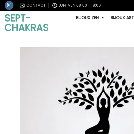
Passer
CONTACT
LUN-VEN 08:00 - 18:00
au
SEPT-
BIJOUX ZEN
BIJOUX AS
contenu
CHAKRAS