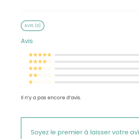
AVIS (0)
Avis
Note
5
sur 5
Note
4
sur 5
Note
3
sur 5
Note
2
sur
Note
5
1
Il n’y a pas encore d’avis.
sur
5
Soyez le premier à laisser votre av