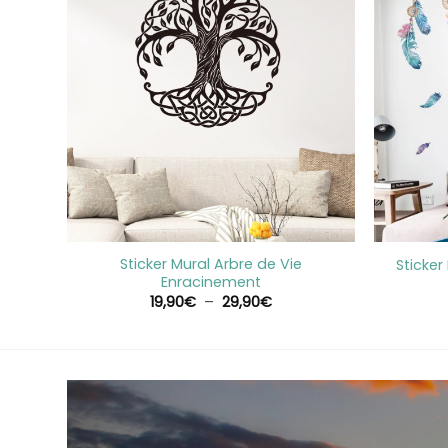
+
+
Sticker Mural Arbre de Vie
n
Sticke
Enracinement
Plage
19,90
€
–
29,90
€
de
prix :
19,90€
à
29,90€