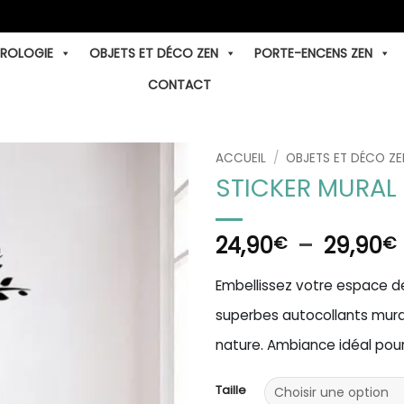
TROLOGIE
OBJETS ET DÉCO ZEN
PORTE-ENCENS ZEN
CONTACT
ACCUEIL
/
OBJETS ET DÉCO ZE
STICKER MURAL 
24,90
–
29,90
€
€
p
Embellissez votre espace de
superbes autocollants mura
nature. Ambiance idéal pour
Taille