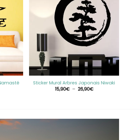
+
s Namasté
Sticker Mural Arbres Japonais Niwaki
lage
Plage
15,90
€
–
26,90
€
e
de
rix :
prix :
4,90€
15,90€
à
2,90€
26,90€