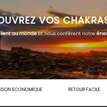
OUVREZ VOS CHAKRA
elient au monde
et nous confèrent notre
éner
AISON ECONOMIQUE
RETOUR FACILE