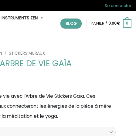
Se connecter
INSTRUMENTS ZEN
BLOG
PANIER /
0,00
€
0
N
/
STICKERS MURAUX
ARBRE DE VIE GAÏA
Plage
de
rix :
 vie avec l’Arbre de Vie Stickers Gaïa. Ces
24,90€
ux connecteront les énergies de la pièce à mère
à
 la méditation et le yoga.
29,90€