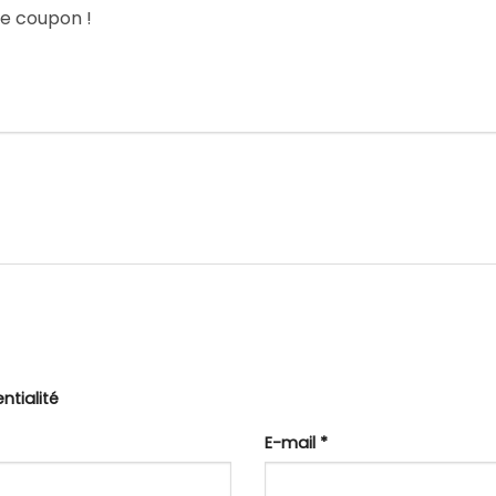
le coupon !
ntialité
E-mail
*