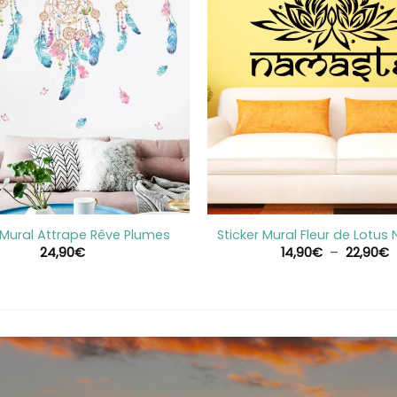
+
r Mural Attrape Rêve Plumes
Sticker Mural Fleur de Lotu
P
24,90
€
14,90
€
–
22,90
€
d
p
1
à
2