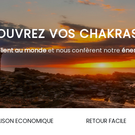
OUVREZ VOS CHAKRA
elient au monde
et nous confèrent notre
éner
AISON ECONOMIQUE
RETOUR FACILE