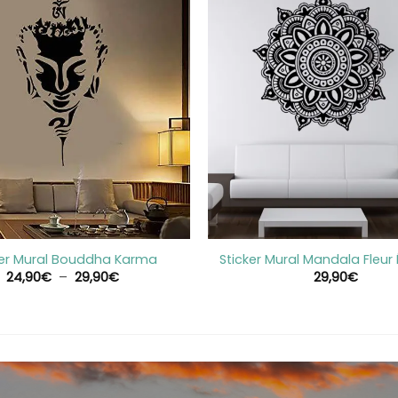
+
ker Mural Bouddha Karma
Sticker Mural Mandala Fleur
Plage
24,90
€
–
29,90
€
29,90
€
de
prix :
24,90€
à
29,90€