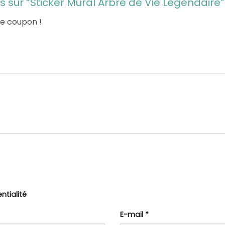
is sur “Sticker Mural Arbre de Vie Légendaire
le coupon !
ntialité
E-mail
*