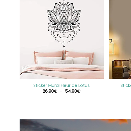
+
+
tion
Sticker Mural Fleur de Lotus
Stic
e
Plage
26,90
€
–
54,90
€
de
prix :
0€
26,90€
à
0€
54,90€