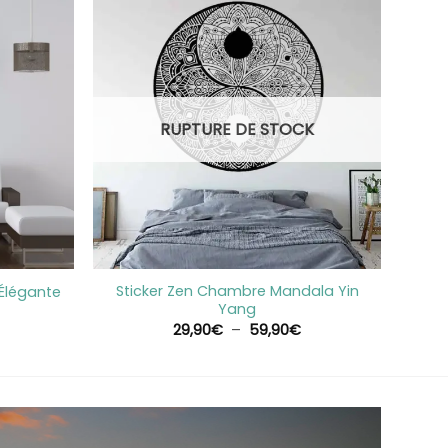
RUPTURE DE STOCK
+
Sticker Zen Chambre Mandala Yin
 Élégante
Yang
Plage
29,90
€
–
59,90
€
de
prix :
29,90€
à
59,90€