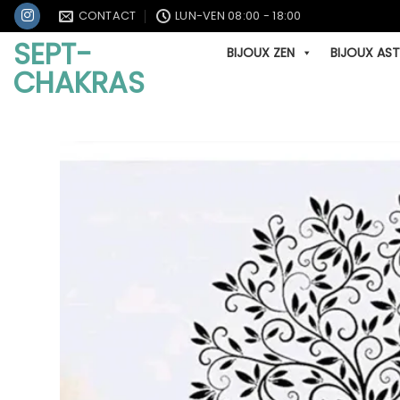
Passer
CONTACT
LUN-VEN 08:00 - 18:00
au
SEPT-
BIJOUX ZEN
BIJOUX AS
contenu
CHAKRAS