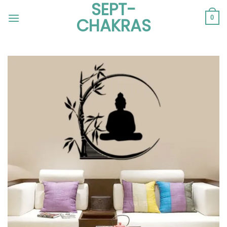
SEPT-
Passer
au
0
CHAKRAS
contenu