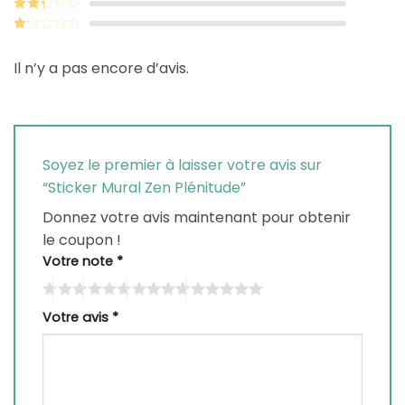
Note
3
sur 5
Note
2
sur
Note
5
1
Il n’y a pas encore d’avis.
sur
5
Soyez le premier à laisser votre avis sur
“Sticker Mural Zen Plénitude”
Donnez votre avis maintenant pour obtenir
le coupon !
Votre note
*
Votre avis
*