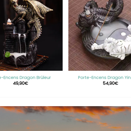
+
e-Encens Dragon Brûleur
Porte-Encens Dragon Yi
49,90
€
54,90
€