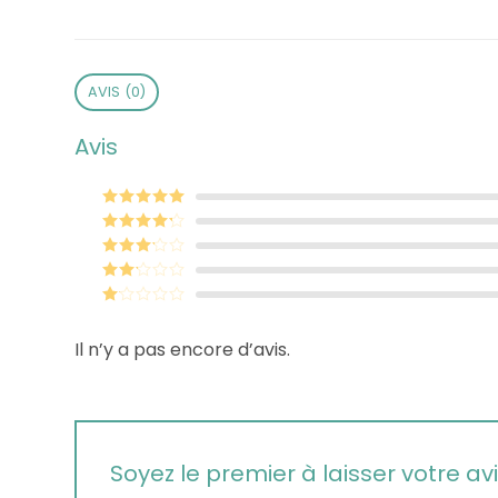
AVIS (0)
Avis
Note
5
sur 5
Note
4
sur 5
Note
3
sur 5
Note
2
sur
Note
5
1
Il n’y a pas encore d’avis.
sur
5
Soyez le premier à laisser votre 