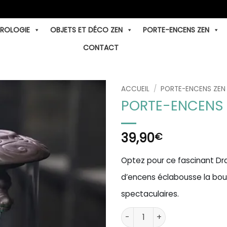
TROLOGIE
OBJETS ET DÉCO ZEN
PORTE-ENCENS ZEN
CONTACT
ACCUEIL
/
PORTE-ENCENS ZEN
PORTE-ENCENS
39,90
€
Optez pour ce fascinant Dr
d’encens éclabousse la boul
spectaculaires.
quantité de Porte-Encens D