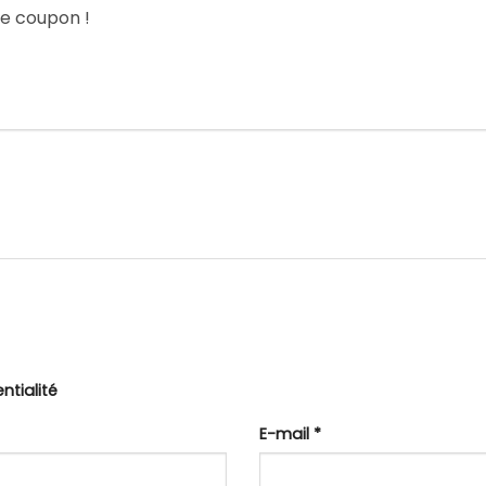
le coupon !
ntialité
E-mail
*