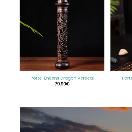
+
+
ais
Porte-Encens Dragon Vertical
Port
79,90
€