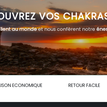
OUVREZ VOS CHAKRA
elient au monde
et nous confèrent notre
éner
AISON ECONOMIQUE
RETOUR FACILE