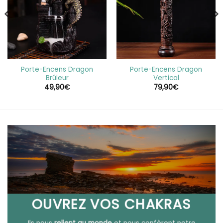
Porte-Encens Dragon
Porte-Encens Dragon
Brûleur
Vertical
49,90
€
79,90
€
OUVREZ VOS CHAKRAS
Ils nous
relient au monde
et nous confèrent notre