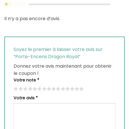
sur 5
Note
2
sur
Note
5
1
Il n’y a pas encore d’avis.
sur
5
Soyez le premier à laisser votre avis sur
“Porte-Encens Dragon Royal”
Donnez votre avis maintenant pour obtenir
le coupon !
Votre note
*
Votre avis
*