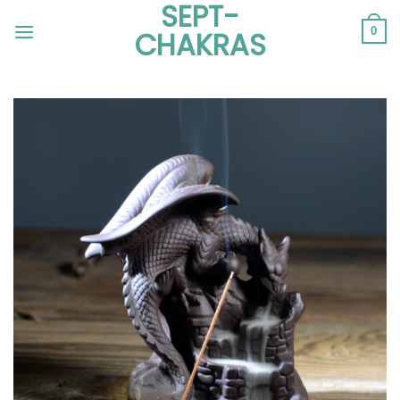
SEPT-
Passer
au
0
CHAKRAS
contenu