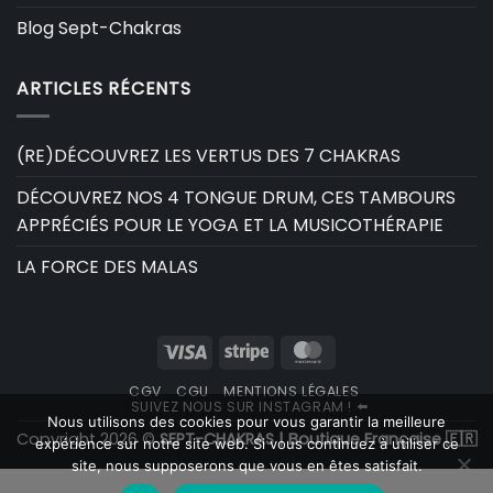
Blog Sept-Chakras
ARTICLES RÉCENTS
(RE)DÉCOUVREZ LES VERTUS DES 7 CHAKRAS
DÉCOUVREZ NOS 4 TONGUE DRUM, CES TAMBOURS
APPRÉCIÉS POUR LE YOGA ET LA MUSICOTHÉRAPIE
LA FORCE DES MALAS
Visa
Stripe
MasterCard
CGV
CGU
MENTIONS LÉGALES
SUIVEZ NOUS SUR INSTAGRAM ! ⬅️
Nous utilisons des cookies pour vous garantir la meilleure
Copyright 2026 ©
SEPT-CHAKRAS | Boutique Française 🇫🇷
expérience sur notre site web. Si vous continuez à utiliser ce
site, nous supposerons que vous en êtes satisfait.