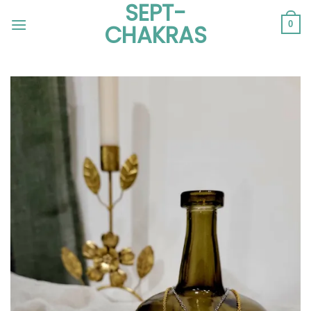
SEPT-
Passer
au
0
CHAKRAS
contenu