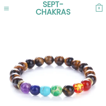
SEPT-
Passer
au
0
CHAKRAS
contenu