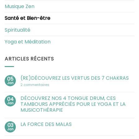
Musique Zen
Santé et Bien-être
Spiritualité
Yoga et Méditation
ARTICLES RÉCENTS
(RE)DÉCOUVREZ LES VERTUS DES 7 CHAKRAS
05
Jan
sur
2 commentaires
(RE)DÉCOUVREZ
LES
VERTUS
DÉCOUVREZ NOS 4 TONGUE DRUM, CES
04
DES
Jan
TAMBOURS APPRÉCIÉS POUR LE YOGA ET LA
7
CHAKRAS
MUSICOTHÉRAPIE
Aucun
commentaire
LA FORCE DES MALAS
03
sur
DÉCOUVREZ
Jan
Aucun
NOS
commentaire
4
sur