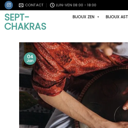
Passer
CONTACT
LUN-VEN 08:00 - 18:00
au
SEPT-
BIJOUX ZEN
BIJOUX AS
contenu
CHAKRAS
04
Jan