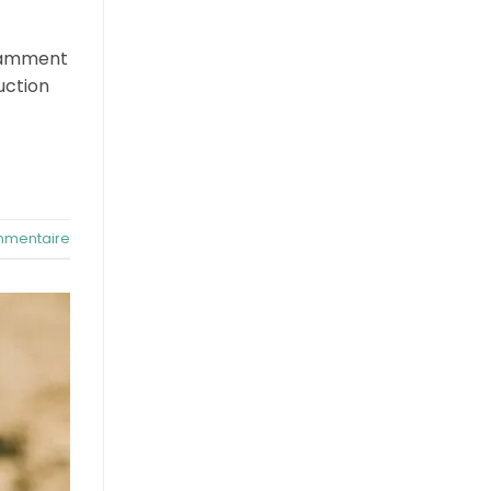
otamment
uction
mentaire