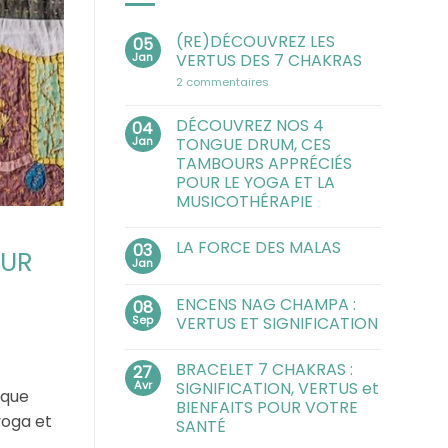
(RE)DÉCOUVREZ LES
05
Jan
VERTUS DES 7 CHAKRAS
sur
2 commentaires
(RE)DÉCOUVREZ
LES
VERTUS
DÉCOUVREZ NOS 4
04
DES
Jan
TONGUE DRUM, CES
7
CHAKRAS
TAMBOURS APPRÉCIÉS
POUR LE YOGA ET LA
MUSICOTHÉRAPIE
Aucun
commentaire
LA FORCE DES MALAS
03
sur
OUR
DÉCOUVREZ
Jan
Aucun
NOS
commentaire
4
sur
TONGUE
ENCENS NAG CHAMPA :
08
LA
DRUM,
FORCE
Sep
VERTUS ET SIGNIFICATION
CES
DES
TAMBOURS
Aucun
MALAS
APPRÉCIÉS
commentaire
POUR
BRACELET 7 CHAKRAS :
27
sur
LE
ENCENS
Avr
SIGNIFICATION, VERTUS et
YOGA
ique
NAG
ET
BIENFAITS POUR VOTRE
CHAMPA
LA
yoga et
:
SANTÉ
MUSICOTHÉRAPIE
VERTUS
ET
Aucun