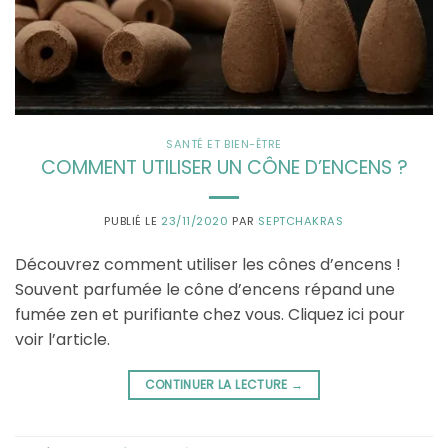
SANTÉ ET BIEN-ÊTRE
COMMENT UTILISER UN CÔNE D’ENCENS ?
PUBLIÉ LE
23/11/2020
PAR
SEPTCHAKRAS
Découvrez comment utiliser les cônes d’encens !
Souvent parfumée le cône d’encens répand une
fumée zen et purifiante chez vous. Cliquez ici pour
voir l’article.
CONTINUER LA LECTURE
→