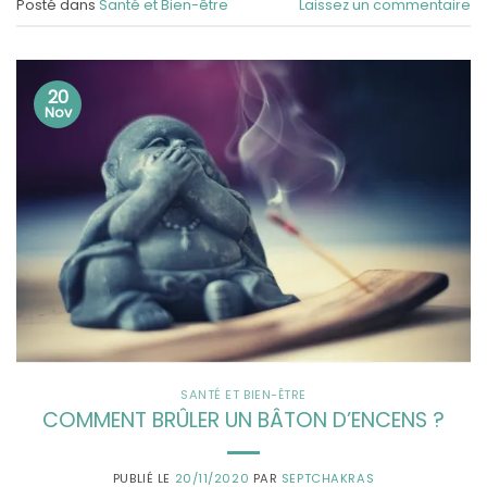
Posté dans
Santé et Bien-être
Laissez un commentaire
20
Nov
SANTÉ ET BIEN-ÊTRE
COMMENT BRÛLER UN BÂTON D’ENCENS ?
PUBLIÉ LE
20/11/2020
PAR
SEPTCHAKRAS