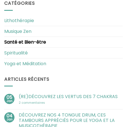
CATÉGORIES
Lithothérapie
Musique Zen
Santé et Bien-être
Spiritualité
Yoga et Méditation
ARTICLES RÉCENTS
(RE)DÉCOUVREZ LES VERTUS DES 7 CHAKRAS
05
Jan
sur
2 commentaires
(RE)DÉCOUVREZ
LES
VERTUS
DÉCOUVREZ NOS 4 TONGUE DRUM, CES
04
DES
Jan
TAMBOURS APPRÉCIÉS POUR LE YOGA ET LA
7
CHAKRAS
MUSICOTHÉRAPIE